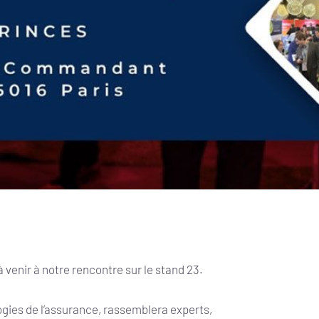
 venir à notre rencontre sur le stand 23.
ies de l’assurance, rassemblera experts,