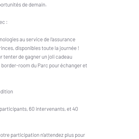
portunités de demain.
ec :
echnologies au service de l’assurance
es Princes, disponibles toute la journée !
s pour tenter de gagner un joli cadeau
𝗻𝗱𝘀 sur la border-room du Parc pour échanger et
édition
 participants, 60 intervenants, et 40
otre participation n’attendez plus pour