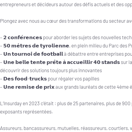
entrepreneurs et décideurs autour des défis actuels et des op
Plongez avec nous au cœur des transformations du secteur av
– 𝟮 𝗰𝗼𝗻𝗳𝗲́𝗿𝗲𝗻𝗰𝗲𝘀 pour aborder les sujets des nouvelles t
– 𝟱𝟬 𝗺𝗲̀𝘁𝗿𝗲𝘀 𝗱𝗲 𝘁𝘆𝗿𝗼𝗹𝗶𝗲𝗻𝗻𝗲, en plein milieu du Parc d
– 𝗨𝗻 𝘁𝗼𝘂𝗿𝗻𝗼𝗶 𝗱𝗲 𝗳𝗼𝗼𝘁𝗯𝗮𝗹𝗹 à débattre entre entreprise
– 𝗨𝗻𝗲 𝗯𝗲𝗹𝗹𝗲 𝘁𝗲𝗻𝘁𝗲 𝗽𝗿𝗲̂𝘁𝗲 𝗮̀ 𝗮𝗰𝗰𝘂𝗲𝗶𝗹𝗹𝗶𝗿 𝟰𝟬 𝘀𝘁𝗮
découvrir des solutions toujours plus innovantes
– 𝗗𝗲𝘀 𝗳𝗼𝗼𝗱-𝘁𝗿𝘂𝗰𝗸𝘀 pour régaler vos papilles
– 𝗨𝗻𝗲 𝗿𝗲𝗺𝗶𝘀𝗲 𝗱𝗲 𝗽𝗿𝗶𝘅 aux grands lauréats de cette 4ème 
L’Insurday en 2023 c’était : plus de 25 partenaires, plus de 900
exposants représentées.
Assureurs, bancassureurs, mutuelles, réassureurs, courtiers, v