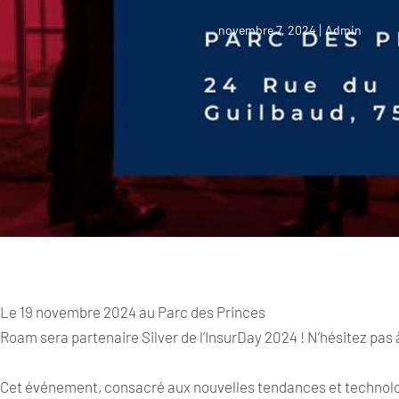
novembre 7, 2024
Admin
Le 19 novembre 2024 au Parc des Princes
Roam sera partenaire Silver de l’InsurDay 2024 ! N’hésitez pas à
Cet événement, consacré aux nouvelles tendances et technolog