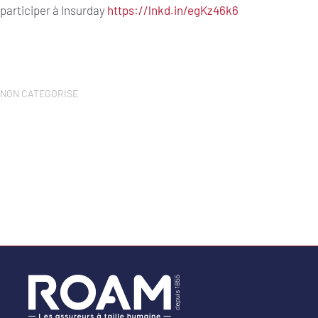
participer à Insurday
https://lnkd.in/egKz46k6
NON CATEGORISE