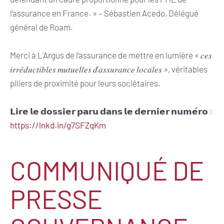
l’assurance en France. » – Sébastien Acedo, Délégué
général de Roam.
Merci à L’Argus de l’assurance de mettre en lumière « 𝑐𝑒𝑠
𝑖𝑟𝑟𝑒́𝑑𝑢𝑐𝑡𝑖𝑏𝑙𝑒𝑠 𝑚𝑢𝑡𝑢𝑒𝑙𝑙𝑒𝑠 𝑑’𝑎𝑠𝑠𝑢𝑟𝑎𝑛𝑐𝑒 𝑙𝑜𝑐𝑎𝑙𝑒𝑠 », véritables
piliers de proximité pour leurs sociétaires.
𝗟𝗶𝗿𝗲 𝗹𝗲 𝗱𝗼𝘀𝘀𝗶𝗲𝗿 𝗽𝗮𝗿𝘂 𝗱𝗮𝗻𝘀 𝗹𝗲 𝗱𝗲𝗿𝗻𝗶𝗲𝗿 𝗻𝘂𝗺𝗲́𝗿𝗼 :
https://lnkd.in/g7SFZqKm
COMMUNIQUÉ DE
PRESSE