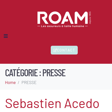
MES-NOUS ?
CONTACT
IONS
HERENTS
ITÉS
CATÉGORIE :
PRESSE
Home
PRESSE
Sebastien Acedo