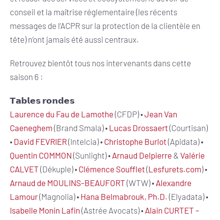
conseil et la maîtrise réglementaire (les récents
messages de l’ACPR sur la protection de la clientèle en
tête) n’ont jamais été aussi centraux.
Retrouvez bientôt tous nos intervenants dans cette
saison 6 :
𝗧𝗮𝗯𝗹𝗲𝘀 𝗿𝗼𝗻𝗱𝗲𝘀
Laurence du Fau de Lamothe
(CFDP) •
Jean Van
Caeneghem
(Brand Smala) •
Lucas Drossaert
(Courtisan)
•
David FEVRIER
(Intelcia) •
Christophe Burlot
(Apidata) •
Quentin COMMON
(Sunlight) •
Arnaud Delpierre
&
Valérie
CALVET
(Dékuple) •
Clémence Soufflet
(
Lesfurets.com
) •
Arnaud de MOULINS-BEAUFORT
(WTW) •
Alexandre
Lamour
(Magnolia) •
Hana Belmabrouk, Ph.D.
(Elyadata) •
Isabelle Monin Lafin
(Astrée Avocats) •
Alain CURTET –