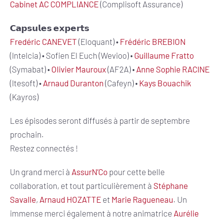
Cabinet AC COMPLIANCE
(Complisoft Assurance)
𝗖𝗮𝗽𝘀𝘂𝗹𝗲𝘀 𝗲𝘅𝗽𝗲𝗿𝘁𝘀
Fredéric CANEVET
(Eloquant) •
Frédéric BREBION
(Intelcia) • Sofien El Euch (Wevioo) •
Guillaume Fratto
(Symabat) •
Olivier Mauroux
(AF2A) •
Anne Sophie RACINE
(Itesoft) •
Arnaud Duranton
(Cafeyn) •
Kays Bouachik
(Kayros)
Les épisodes seront diffusés à partir de septembre
prochain.
Restez connectés !
Un grand merci à
AssurN’Co
pour cette belle
collaboration, et tout particulièrement à
Stéphane
Savalle
,
Arnaud HOZATTE
et
Marie Ragueneau
. Un
immense merci également à notre animatrice
Aurélie