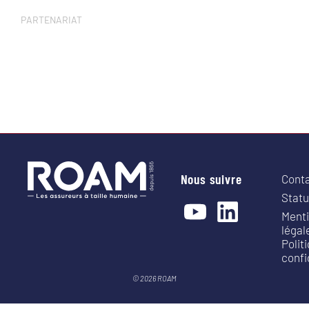
PARTENARIAT
Nous suivre
Cont
Statu
Ment
légal
Polit
confi
© 2026 ROAM