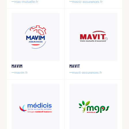
mas-mutuelle.fr
mavic-assurances.fr
MAVIM
MAVIT
mavim.fr
mavit-assurances.fr