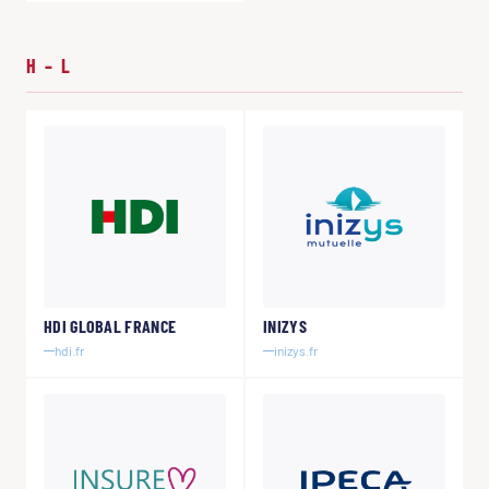
H – L
HDI GLOBAL FRANCE
INIZYS
hdi.fr
inizys.fr