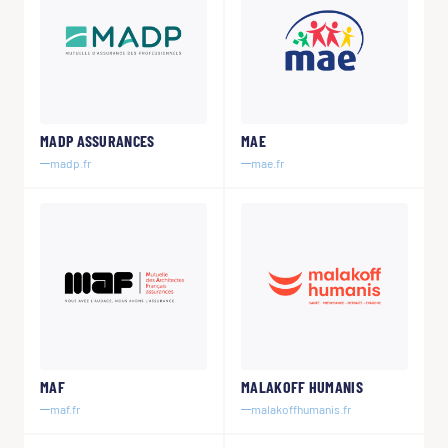
MADP ASSURANCES
MAE
madp.fr
mae.fr
MAF
MALAKOFF HUMANIS
maf.fr
malakoffhumanis.fr