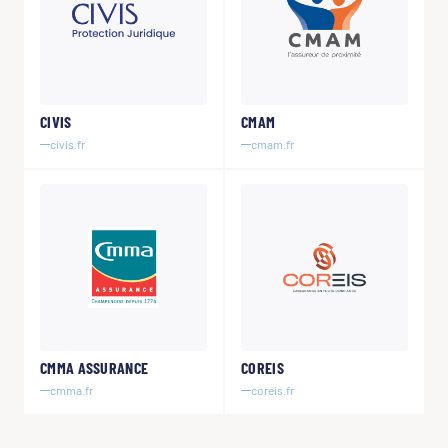
CIVIS
CMAM
civis.fr
cmam.fr
CMMA ASSURANCE
COREIS
cmma.fr
coreis.fr