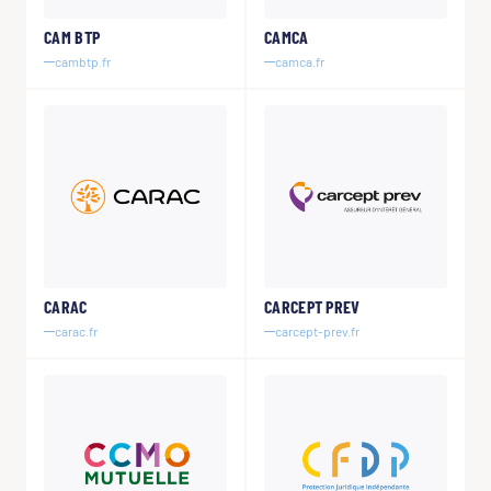
CAM BTP
CAMCA
cambtp.fr
camca.fr
CARAC
CARCEPT PREV
carac.fr
carcept-prev.fr