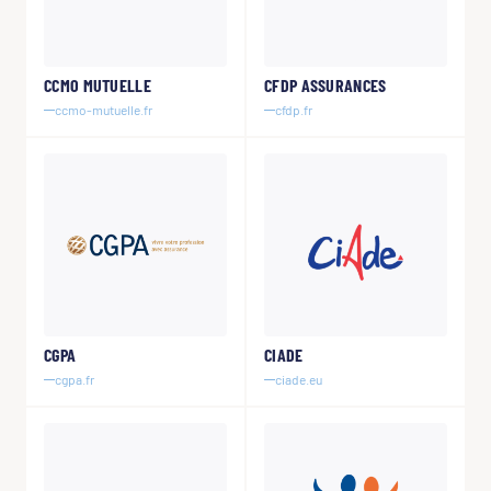
CCMO MUTUELLE
CFDP ASSURANCES
ccmo-mutuelle.fr
cfdp.fr
CGPA
CIADE
cgpa.fr
ciade.eu