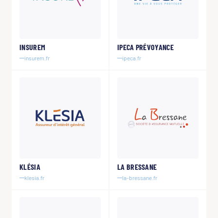
INSUREM
IPECA PRÉVOYANCE
insurem.fr
ipeca.fr
KLÉSIA
LA BRESSANE
klesia.fr
la-bressane.fr