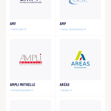
AMF
AMP
amf-sam.fr
amp-assurances.fr
AMPLI MUTUELLE
ARÉAS
amplimutuelle.fr
areas.fr