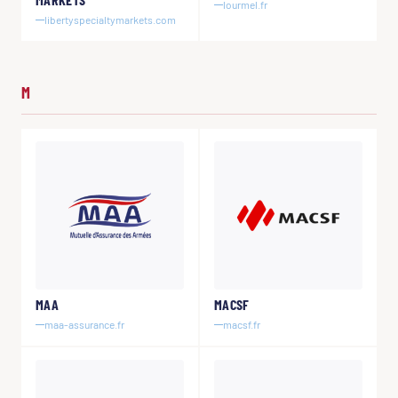
lourmel.fr
libertyspecialtymarkets.com
M
MAA
MACSF
maa-assurance.fr
macsf.fr