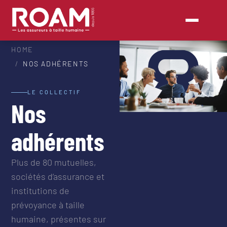
HOME
NOS ADHÉRENTS
LE COLLECTIF
Nos
adhérents
Plus de 80 mutuelles,
sociétés d’assurance et
institutions de
prévoyance à taille
humaine, présentes sur