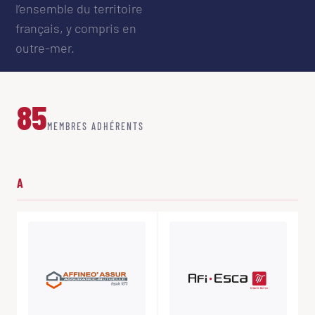
l’ensemble du territoire
français, y compris en
outre-mer.
85
MEMBRES ADHÉRENTS
A