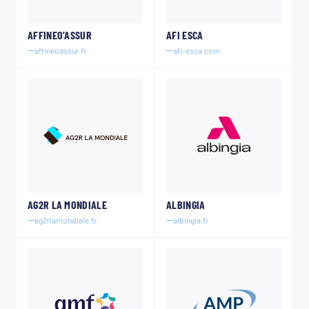
AFFINEO'ASSUR
AFI ESCA
affineoassur.fr
afi-esca.com
AG2R LA MONDIALE
ALBINGIA
ag2rlamondiale.fr
albingia.fr