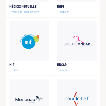
MÉDICIS MUTUELLE
MGPS
mutuelle-medicis.com
mgps.fr
MIF
MNCAP
mif.fr
mncap.fr