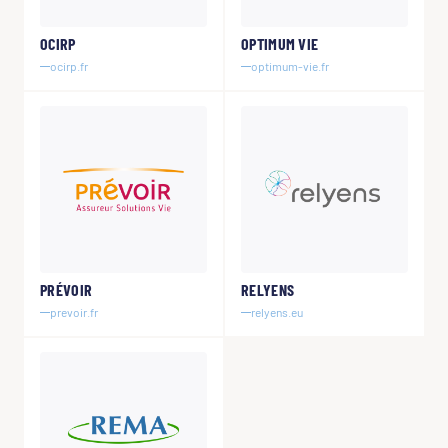
OCIRP
OPTIMUM VIE
ocirp.fr
optimum-vie.fr
PRÉVOIR
RELYENS
prevoir.fr
relyens.eu