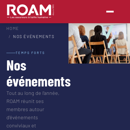
HOME
NOS ÉVÉNEMENTS
TEMPS FORTS
Nos
événements
Tout au long de l’année,
ROAM réunit ses
membres autour
d’événements
conviviaux et