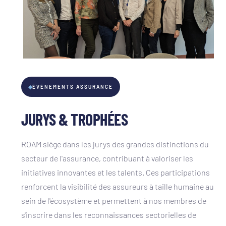
◆
ÉVÉNEMENTS ASSURANCE
JURYS & TROPHÉES
ROAM siège dans les jurys des grandes distinctions du
secteur de l'assurance, contribuant à valoriser les
initiatives innovantes et les talents. Ces participations
renforcent la visibilité des assureurs à taille humaine au
sein de l'écosystème et permettent à nos membres de
s'inscrire dans les reconnaissances sectorielles de