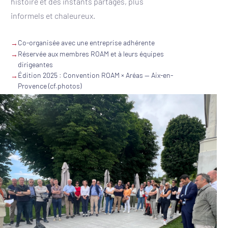
histoire et des instants partagés, plus
informels et chaleureux.
Co-organisée avec une entreprise adhérente
→
Réservée aux membres ROAM et à leurs équipes
→
dirigeantes
Édition 2025 : Convention ROAM × Aréas — Aix-en-
→
Provence (cf.photos)