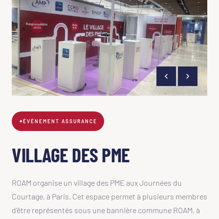
✦
ÉVÉNEMENT ASSURANCE
VILLAGE DES PME
ROAM organise un village des PME aux Journées du
Courtage, à Paris. Cet espace permet à plusieurs membres
d'être représentés sous une bannière commune ROAM, à