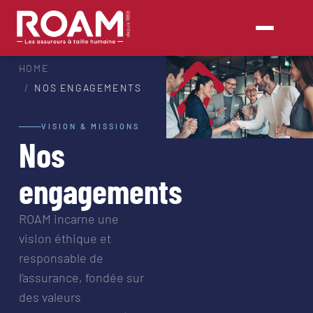
HOME
NOS ENGAGEMENTS
VISION & MISSIONS
Nos
engagements
ROAM incarne une
vision éthique et
responsable de
l’assurance, fondée sur
des valeurs