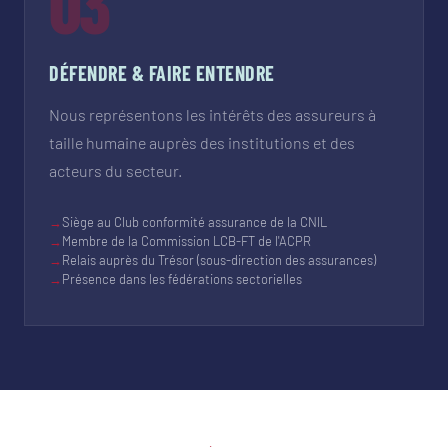
03
DÉFENDRE & FAIRE ENTENDRE
Nous représentons les intérêts des assureurs à
taille humaine auprès des institutions et des
acteurs du secteur.
→
Siège au Club conformité assurance de la CNIL
→
Membre de la Commission LCB-FT de l'ACPR
→
Relais auprès du Trésor (sous-direction des assurances)
→
Présence dans les fédérations sectorielles