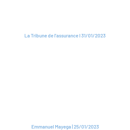
devient président de
ROAM
La Tribune de l'assurance I 31/01/2023
Lire l'article
ARTICLE
ROAM se téléporte
dans une nouvelle
dimension
Emmanuel Mayega | 25/01/2023