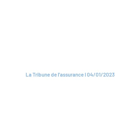
ARTICLE
ROAM : André
Renaudin met fin à
son mandat de
président
La Tribune de l'assurance I 04/01/2023
Lire l'article
ARTICLE
Assurance inclusive :