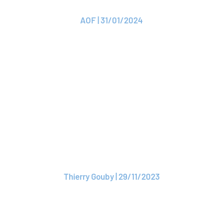
AOF | 31/01/2024
Lire l'article
ARTICLE
ROAM - Une future
délégation hautement
stratégique
Thierry Gouby | 29/11/2023
Lire l'article