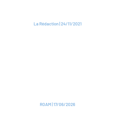
assureurs à « taille
humaine »
La Rédaction | 24/11/2021
Lire l'article
ARTICLE
THÉLEM ASSURANCES
fait son retour au sein
de ROAM
ROAM | 17/06/2026