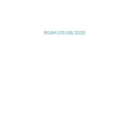
AMPLI Mutuelle adhère
à ROAM
ROAM | 03/06/2025
Lire le CP
CP
ROAM réaffirme la
force d’une union de
proximité dans
l'assurance