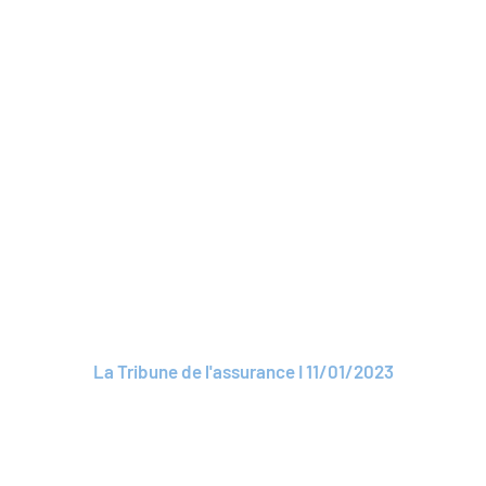
Lire l'article
ARTICLE
Metassur', un forum
de l'emploi dédié aux
métiers de l'assurance
sur métavers
La Tribune de l'assurance I 11/01/2023
Lire l'article