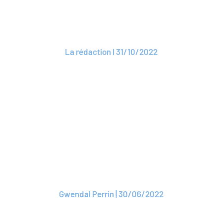
rendre la protection
accessible à tous
La rédaction l 31/10/2022
Lire l'article
ARTICLE
Métavers : ROAM se
lance à son tour
Gwendal Perrin | 30/06/2022
Lire l'article