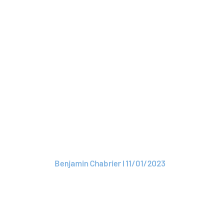
Lire l'article
ARTICLE
Des assureurs se
regroupent pour
recruter dans le
Métavers
Benjamin Chabrier l 11/01/2023
Lire l'article