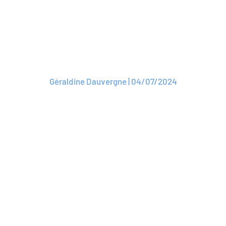
CP
ROAM compte deux
nouveaux adhérents
Géraldine Dauvergne | 04/07/2024
Lire l'article
ARTICLE
ROAM et Doors3
lancent la ROAM
Academy