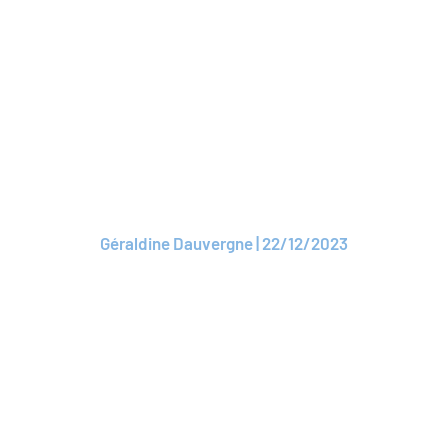
Lire l'article
ARTICLE
ROAM : un nouveau
Délégué général
Géraldine Dauvergne | 22/12/2023
Lire l'article
ARTICLE
Pierre Esparbes