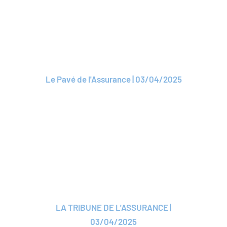
ROAM s'offre un coup
de jeune pour ses 170
ans
Le Pavé de l'Assurance | 03/04/2025
Lire l'article
ARTICLE
ROAM fait peau neuve
LA TRIBUNE DE L'ASSURANCE |
03/04/2025