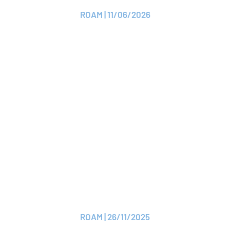
ROAM | 11/06/2026
Lire le CP
CP
ROAM et 19 de ses
adhérents signent des
conventions de
soutien à la réserve
opérationnelle
ROAM | 26/11/2025