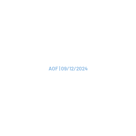
ARTICLE
La mutuelle Médicis
adhère à ROAM
AOF | 09/12/2024
Lire l'article
ARTICLE
ROAM : deux nouveaux