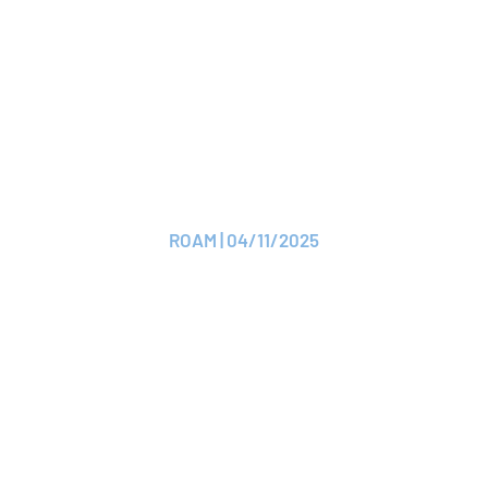
CP
AG2R LA MONDIALE
renouvelle son
adhésion à la ROAM
ROAM | 04/11/2025
Lire le CP
CP
ROAM célèbre ses 170
ans et se dote d’une