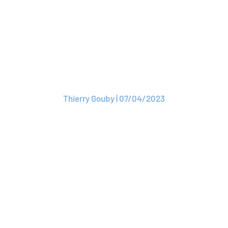
ARTICLE
ROAM : Le futur
président connu
Thierry Gouby | 07/04/2023
Lire l'article
ARTICLE
ROAM : Pierre
Esparbes élu