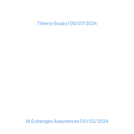
adhérents
Thierry Gouby | 05/07/2024
Lire l'article
ARTICLE
ROAM et Doors3
inaugurent la ROAM
Academy
IA Echanges Assurances | 01/02/2024