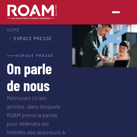
HOME
ESPACE PRESSE
ESPACE PRESSE
On parle
de nous
Retrouvez ici les
articles, dans lesquels
ROAM prend la parole
pour défendre les
intérêts des assureurs à