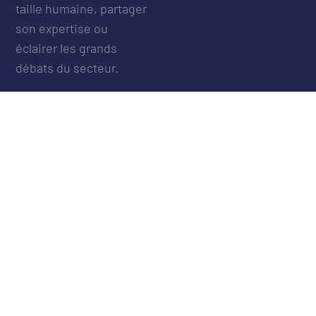
taille humaine, partager
son expertise ou
éclairer les grands
débats du secteur.
L’association des «
assureurs à taille
humaine » devient
mécène de la
Fondation
Entrepreneurs de la