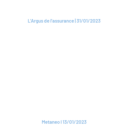
président par intérim
L'Argus de l'assurance | 31/01/2023
Lire l'article
ARTICLE
Les assureurs se
regroupent pour
recruter dans le
Métavers
Metaneo I 13/01/2023