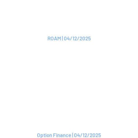
nouvel adhérent :
l'AMF
ROAM | 04/12/2025
Lire le CP
CP
La ROAM valide à
l'unanimité l'adhésion
de l'AMF
Option Finance | 04/12/2025