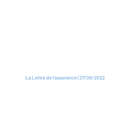
Lire l'article
ARTICLE
ROAM recueille des
mutuelles
La Lettre de l'assurance | 27/06/2022
Lire l'article
ARTICLE