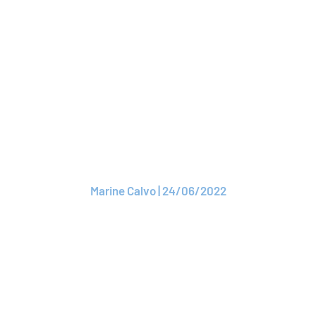
ARTICLE
La LCB-FT au cœur
des préoccupations
de l’assurance
Marine Calvo | 24/06/2022
Lire l'article
ARTICLE