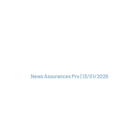
Lire le CP
CP
Un nouveau président
pour ROAM
News Assurances Pro | 13/01/2026
Lire le CP
ARTICLE
ROAM accueille un