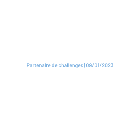
ARTICLE
ROAM - L’association
des sociétés
d'assurance mutuelle
Partenaire de challenges | 09/01/2023
Lire l'article
ARTICLE
Fraude documentaire :
ROAM signe un