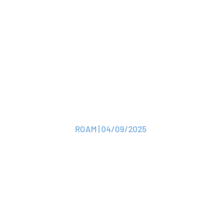
Lire le CP
CP
Descartes Insurance
adhère à ROAM
ROAM | 04/09/2025
Lire le CP
CP