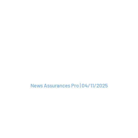
Lire le CP
ARTICLE
AG2R La Mondiale
réintègre Roam
News Assurances Pro | 04/11/2025
Lire le CP
ARTICLE