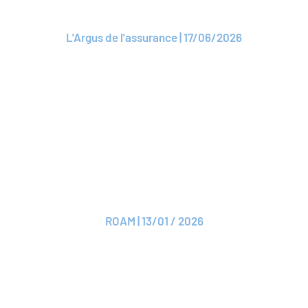
Cité
L'Argus de l'assurance | 17/06/2026
Lire l'article
ARTICLE
Gouvernance de ROAM
ROAM | 13/01 / 2026
Lire le CP