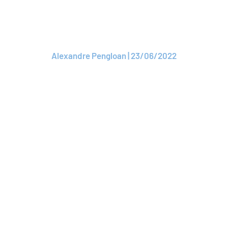
Assurance x Metavers,
c'est déjà du sérieux !
Alexandre Pengloan | 23/06/2022
Lire l'article
ARTICLE
ROAM devient mécène
de la Fondation
Entrepreneurs de la
Cité