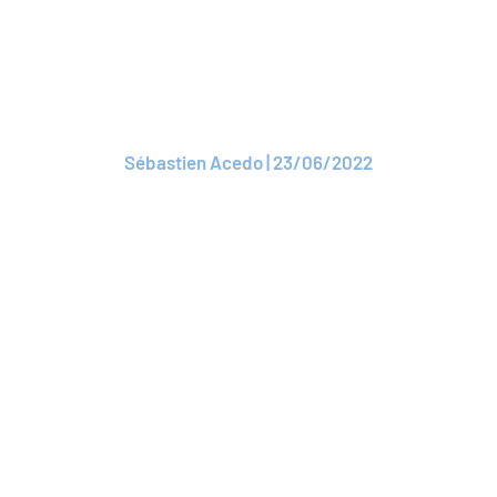
Association : une
mutuelle santé adhère
à ROAM
Sébastien Acedo | 23/06/2022
Lire l'article
ARTICLE
Solvabilité 2 : la
proportionnalité, un
enjeu pour les