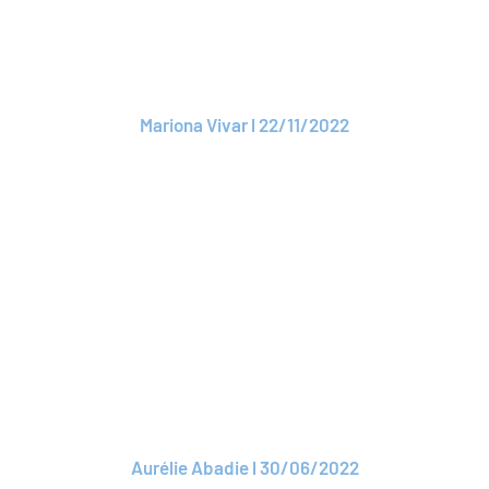
partenariat avec
Basylic
Mariona Vivar l 22/11/2022
Lire l'article
ARTICLE
Des mutuelles
d’assurance créent
leur métavers
Aurélie Abadie l 30/06/2022