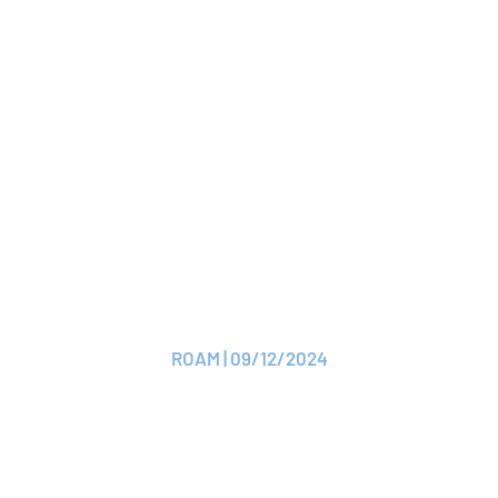
Lire l'article
ARTICLE
ROAM accueille un
nouvel adhérent :
Médicis
ROAM | 09/12/2024
Lire le CP