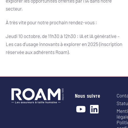
explorer les opportunités offertes par l’IA dans notre
secteur.
À très vite pour notre prochain rendez-vous :
Jeudi 10 octobre, de 11h30 à 12h30 : IA et IA générative –
Les cas d’usage innovants à explorer en 2025 (inscription
réservée aux adhérents Roam).
Nous suivre
Cont
Statu
Ment
légal
Polit
confi