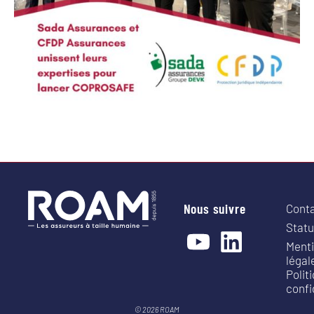
Nous suivre
Cont
Statu
Ment
légal
Polit
confi
© 2026 ROAM