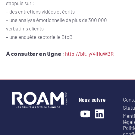
s’appuie sur :
– des entretiens vidéos et écrits
– une analyse émotionnelle de plus de 300 000
verbatims clients
– une enquête sectorielle BtoB
𝗔̀ 𝗰𝗼𝗻𝘀𝘂𝗹𝘁𝗲𝗿 𝗲𝗻 𝗹𝗶𝗴𝗻𝗲 :
http://bit.ly/4lHuWBR
Nous suivre
Cont
Statu
Ment
légal
Polit
confi