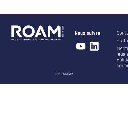
Nous suivre
Cont
Statu
Ment
légal
Polit
confi
© 2026 ROAM