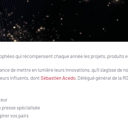
trophées qui récompensent chaque année les projets, produits et
ance de mettre en lumière leurs innovations, qu’il s’agisse de n
eurs influents, dont
Sébastien Acedo
, Délégué général de la R
teur
la presse spécialisée
pirer vos pairs