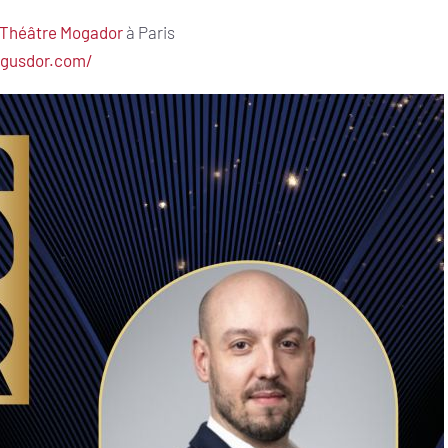
Théâtre Mogador
à Paris
rgusdor.com/