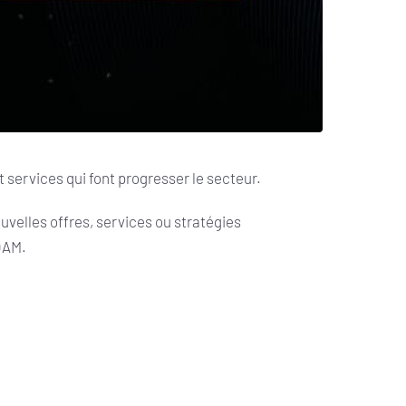
 services qui font progresser le secteur.
ouvelles offres, services ou stratégies
OAM.