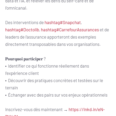
data et l’IA, et relever les défis du self-care et de
l’omnicanal.
Des interventions de
hashtag
#
Snapchat
,
hashtag
#
Doctolib
,
hashtag
#
CarrefourAssurances
et de
leaders de l’assurance apporteront des exemples
directement transposables dans vos organisations.
𝐏𝐨𝐮𝐫𝐪𝐮𝐨𝐢 𝐩𝐚𝐫𝐭𝐢𝐜𝐢𝐩𝐞𝐫 ?
• Identifier ce qui fonctionne réellement dans
l’expérience client
• Découvrir des pratiques concrètes et testées sur le
terrain
• Échanger avec des pairs sur vos enjeux opérationnels
Inscrivez-vous dès maintenant →
https://lnkd.in/eN-