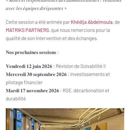
𝑎𝑣𝑒𝑐 𝑙𝑒𝑠 𝑒́𝑞𝑢𝑖𝑝𝑒𝑠 𝑑𝑖𝑟𝑖𝑔𝑒𝑎𝑛𝑡𝑒𝑠 »
Cette session a été animée par
Khédija Abdelmoula
, de
MATRIKS PARTNERS
, que nous remercions pour la
qualité de son intervention et des échanges.
𝐍𝐨𝐬 𝐩𝐫𝐨𝐜𝐡𝐚𝐢𝐧𝐞𝐬 𝐬𝐞𝐬𝐬𝐢𝐨𝐧𝐬 :
𝐕𝐞𝐧𝐝𝐫𝐞𝐝𝐢 𝟏𝟐 𝐣𝐮𝐢𝐧 𝟐𝟎𝟐𝟔 : Révision de Solvabilité II
𝐌𝐞𝐫𝐜𝐫𝐞𝐝𝐢 𝟑𝟎 𝐬𝐞𝐩𝐭𝐞𝐦𝐛𝐫𝐞 𝟐𝟎𝟐𝟔 : Investissements et
pilotage financier
𝐌𝐚𝐫𝐝𝐢 𝟏𝟕 𝐧𝐨𝐯𝐞𝐦𝐛𝐫𝐞 𝟐𝟎𝟐𝟔 : RSE, décarbonation et
durabilité