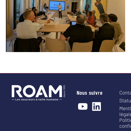
Nous suivre
Cont
Statu
Ment
légal
Polit
confi