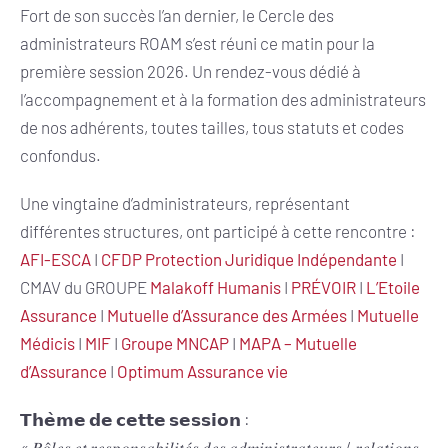
Fort de son succès l’an dernier, le Cercle des
administrateurs ROAM s’est réuni ce matin pour la
première session 2026. Un rendez-vous dédié à
l’accompagnement et à la formation des administrateurs
de nos adhérents, toutes tailles, tous statuts et codes
confondus.
Une vingtaine d’administrateurs, représentant
différentes structures, ont participé à cette rencontre :
AFI-ESCA
I
CFDP Protection Juridique Indépendante
I
CMAV du GROUPE
Malakoff Humanis
I
PRÉVOIR
I
L’Etoile
Assurance
I
Mutuelle d’Assurance des Armées
I
Mutuelle
Médicis
I
MIF
I
Groupe MNCAP
I
MAPA – Mutuelle
d’Assurance
I
Optimum Assurance vie
𝗧𝗵𝗲̀𝗺𝗲 𝗱𝗲 𝗰𝗲𝘁𝘁𝗲 𝘀𝗲𝘀𝘀𝗶𝗼𝗻 :
« 𝑅𝑜̂𝑙𝑒𝑠 𝑒𝑡 𝑟𝑒𝑠𝑝𝑜𝑛𝑠𝑎𝑏𝑖𝑙𝑖𝑡𝑒́𝑠 𝑑𝑒𝑠 𝑎𝑑𝑚𝑖𝑛𝑖𝑠𝑡𝑟𝑎𝑡𝑒𝑢𝑟𝑠 / 𝑟𝑒𝑙𝑎𝑡𝑖𝑜𝑛𝑠