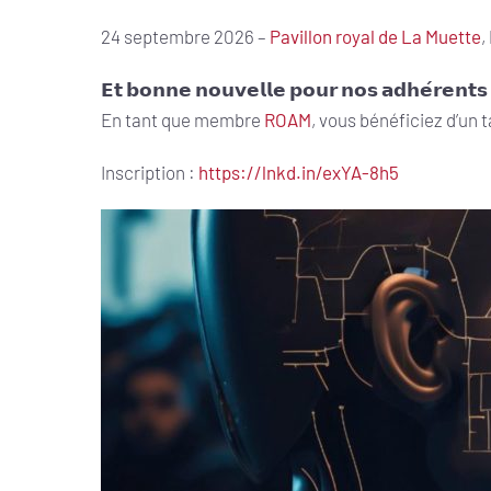
24 septembre 2026 –
Pavillon royal de La Muette
,
𝗘𝘁 𝗯𝗼𝗻𝗻𝗲 𝗻𝗼𝘂𝘃𝗲𝗹𝗹𝗲 𝗽𝗼𝘂𝗿 𝗻𝗼𝘀 𝗮𝗱𝗵𝗲́𝗿𝗲𝗻𝘁𝘀
En tant que membre
ROAM
, vous bénéficiez d’un t
Inscription :
https://lnkd.in/exYA-8h5