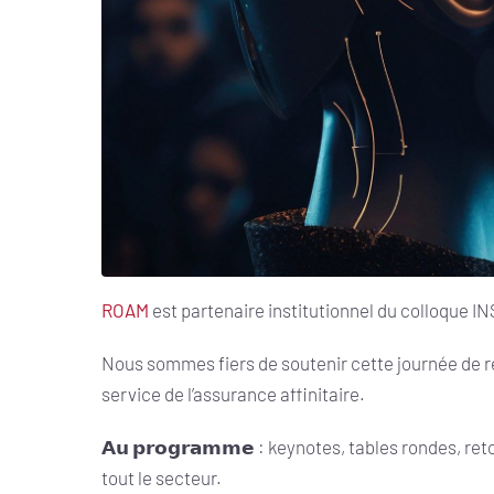
ROAM
est partenaire institutionnel du colloque IN
Nous sommes fiers de soutenir cette journée de r
service de l’assurance affinitaire.
𝗔𝘂 𝗽𝗿𝗼𝗴𝗿𝗮𝗺𝗺𝗲 : keynotes, tables rondes, 
tout le secteur.