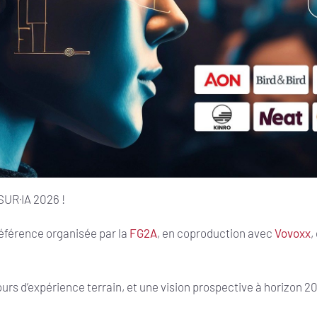
SUR·IA 2026 !
éférence organisée par la
FG2A
, en coproduction avec
Vovoxx
,
retours d’expérience terrain, et une vision prospective à horizon