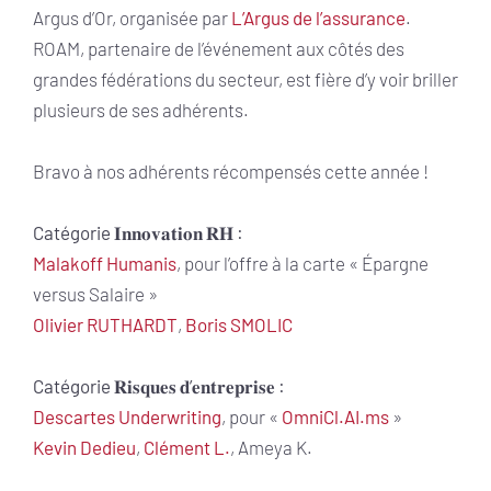
Argus d’Or, organisée par
L’Argus de l’assurance
.
ROAM, partenaire de l’événement aux côtés des
grandes fédérations du secteur, est fière d’y voir briller
plusieurs de ses adhérents.
Bravo à nos adhérents récompensés cette année !
Catégorie 𝐈𝐧𝐧𝐨𝐯𝐚𝐭𝐢𝐨𝐧 𝐑𝐇 :
Malakoff Humanis
, pour l’offre à la carte « Épargne
versus Salaire »
Olivier RUTHARDT
,
Boris SMOLIC
Catégorie 𝐑𝐢𝐬𝐪𝐮𝐞𝐬 𝐝’𝐞𝐧𝐭𝐫𝐞𝐩𝐫𝐢𝐬𝐞 :
Descartes Underwriting
, pour «
OmniCl.AI.ms
»
Kevin Dedieu
,
Clément L.
, Ameya K.