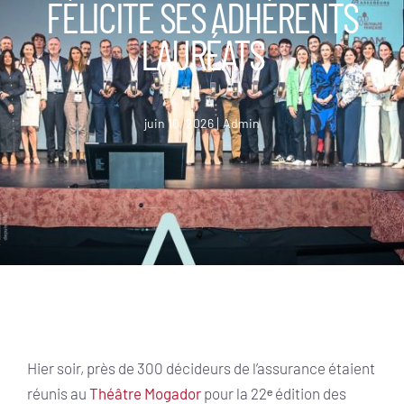
FÉLICITE SES ADHÉRENTS
LAURÉATS
juin 10, 2026
Admin
Hier soir, près de 300 décideurs de l’assurance étaient
réunis au
Théâtre Mogador
pour la 22ᵉ édition des