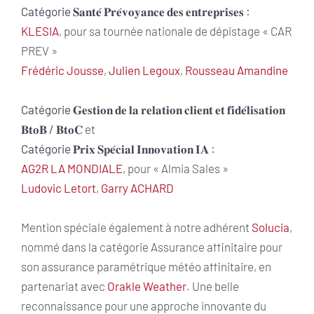
Catégorie 𝐒𝐚𝐧𝐭𝐞́ 𝐏𝐫𝐞́𝐯𝐨𝐲𝐚𝐧𝐜𝐞 𝐝𝐞𝐬 𝐞𝐧𝐭𝐫𝐞𝐩𝐫𝐢𝐬𝐞𝐬 :
KLESIA
, pour sa tournée nationale de dépistage « CAR
PREV »
Frédéric Jousse
,
Julien Legoux
,
Rousseau Amandine
Catégorie 𝐆𝐞𝐬𝐭𝐢𝐨𝐧 𝐝𝐞 𝐥𝐚 𝐫𝐞𝐥𝐚𝐭𝐢𝐨𝐧 𝐜𝐥𝐢𝐞𝐧𝐭 𝐞𝐭 𝐟𝐢𝐝𝐞́𝐥𝐢𝐬𝐚𝐭𝐢𝐨𝐧
𝐁𝐭𝐨𝐁 / 𝐁𝐭𝐨𝐂
et
Catégorie 𝐏𝐫𝐢𝐱 𝐒𝐩𝐞́𝐜𝐢𝐚𝐥 𝐈𝐧𝐧𝐨𝐯𝐚𝐭𝐢𝐨𝐧 𝐈𝐀 :
AG2R LA MONDIALE
, pour « Almia Sales »
Ludovic Letort
,
Garry ACHARD
Mention spéciale également à notre adhérent
Solucia
,
nommé dans la catégorie Assurance affinitaire pour
son assurance paramétrique météo affinitaire, en
partenariat avec
Orakle Weather
. Une belle
reconnaissance pour une approche innovante du