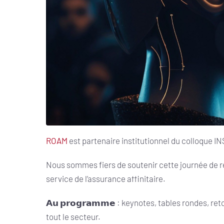
ROAM
est partenaire institutionnel du colloque IN
Nous sommes fiers de soutenir cette journée de r
service de l’assurance affinitaire.
𝗔𝘂 𝗽𝗿𝗼𝗴𝗿𝗮𝗺𝗺𝗲 : keynotes, tables rondes, 
tout le secteur.