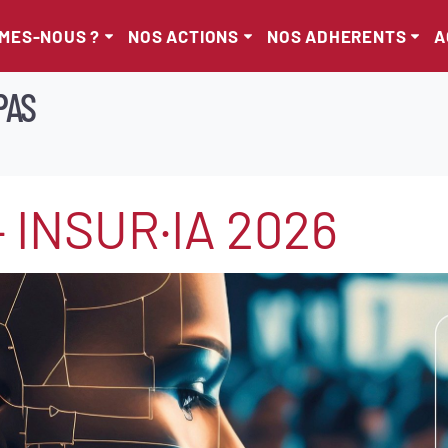
MMES-NOUS ?
NOS ACTIONS
NOS ADHERENTS
A
PAS
– INSUR·IA 2026