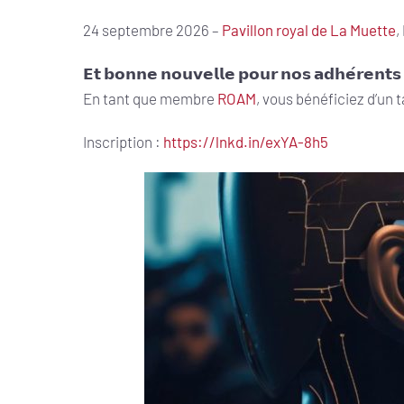
24 septembre 2026 –
Pavillon royal de La Muette
,
𝗘𝘁 𝗯𝗼𝗻𝗻𝗲 𝗻𝗼𝘂𝘃𝗲𝗹𝗹𝗲 𝗽𝗼𝘂𝗿 𝗻𝗼𝘀 𝗮𝗱𝗵𝗲́𝗿𝗲𝗻𝘁𝘀
En tant que membre
ROAM
, vous bénéficiez d’un t
Inscription :
https://lnkd.in/exYA-8h5