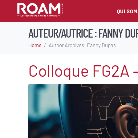
QUI SO
AUTEUR/AUTRICE :
FANNY DU
Home
Author Archives: Fanny Dupas
Colloque FG2A 