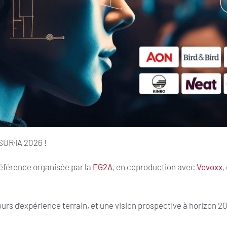
SUR·IA 2026 !
éférence organisée par la
FG2A
, en coproduction avec
Vovoxx
,
retours d’expérience terrain, et une vision prospective à horizon