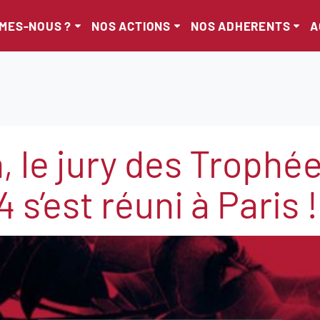
MMES-NOUS ?
NOS ACTIONS
NOS ADHERENTS
A
, le jury des Trophé
 s’est réuni à Paris !