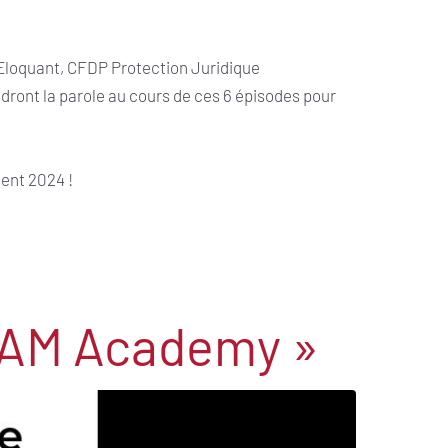
loquant, CFDP Protection Juridique
ront la parole au cours de ces 6 épisodes pour
ient 2024 !
ROAM Academy »