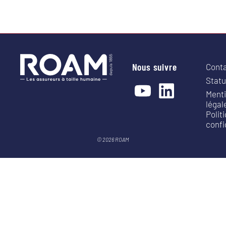
Nous suivre
Cont
Statu
Ment
légal
Polit
confi
© 2026 ROAM