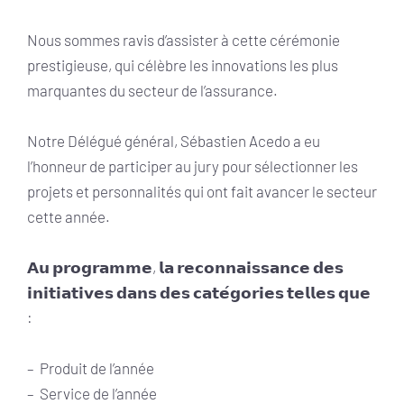
Nous sommes ravis d’assister à cette cérémonie
prestigieuse, qui célèbre les innovations les plus
marquantes du secteur de l’assurance.
Notre Délégué général, Sébastien Acedo a eu
l’honneur de participer au jury pour sélectionner les
projets et personnalités qui ont fait avancer le secteur
cette année.
𝗔𝘂 𝗽𝗿𝗼𝗴𝗿𝗮𝗺𝗺𝗲, 𝗹𝗮 𝗿𝗲𝗰𝗼𝗻𝗻𝗮𝗶𝘀𝘀𝗮𝗻𝗰𝗲 𝗱𝗲𝘀
𝗶𝗻𝗶𝘁𝗶𝗮𝘁𝗶𝘃𝗲𝘀 𝗱𝗮𝗻𝘀 𝗱𝗲𝘀 𝗰𝗮𝘁𝗲́𝗴𝗼𝗿𝗶𝗲𝘀 𝘁𝗲𝗹𝗹𝗲𝘀 𝗾𝘂𝗲
:
– Produit de l’année
– Service de l’année