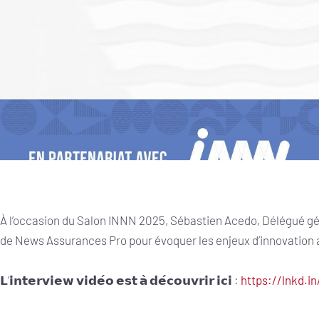
À l’occasion du Salon INNN 2025, Sébastien Acedo, Délégué géné
de News Assurances Pro pour évoquer les enjeux d’innovation 
𝗟’𝗶𝗻𝘁𝗲𝗿𝘃𝗶𝗲𝘄 𝘃𝗶𝗱𝗲́𝗼 𝗲𝘀𝘁 𝗮̀ 𝗱𝗲́𝗰𝗼𝘂𝘃𝗿𝗶𝗿 𝗶𝗰𝗶 :
https://lnkd.i