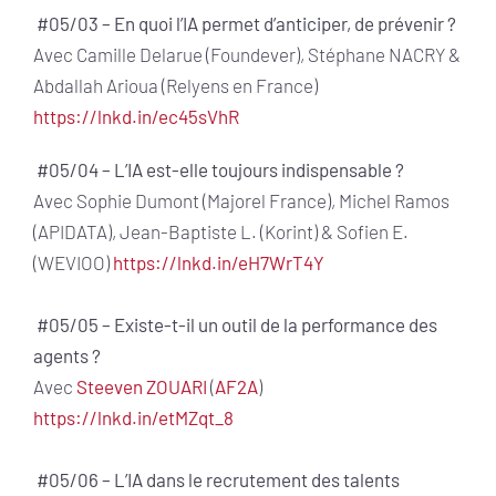
#05/03 – En quoi l’IA permet d’anticiper, de prévenir ?
Avec Camille Delarue (Foundever), Stéphane NACRY &
Abdallah Arioua (Relyens en France)
https://lnkd.in/ec45sVhR
#05/04 – L’IA est-elle toujours indispensable ?
Avec Sophie Dumont (Majorel France), Michel Ramos
(APIDATA), Jean-Baptiste L. (Korint) & Sofien E.
(WEVIOO)
https://lnkd.in/eH7WrT4Y
#05/05 – Existe-t-il un outil de la performance des
agents ?
Avec
Steeven ZOUARI
(
AF2A
)
https://lnkd.in/etMZqt_8
#05/06 – L’IA dans le recrutement des talents