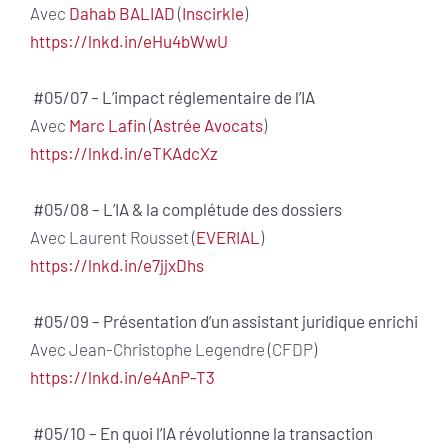
Avec
Dahab BALIAD
(
Inscirkle
)
https://lnkd.in/eHu4bWwU
#05/07 – L’impact réglementaire de l’IA
Avec
Marc Lafin
(
Astrée Avocats
)
https://lnkd.in/eTKAdcXz
#05/08 – L’IA & la complétude des dossiers
Avec Laurent Rousset (
EVERIAL
)
https://lnkd.in/e7jjxDhs
#05/09 – Présentation d’un assistant juridique enrichi
Avec Jean-Christophe Legendre (CFDP)
https://lnkd.in/e4AnP-T3
#05/10 – En quoi l’IA révolutionne la transaction