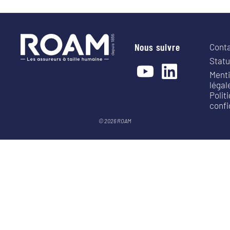
Nous suivre
Cont
Statu
Ment
légal
Polit
confi
© 2026 ROAM