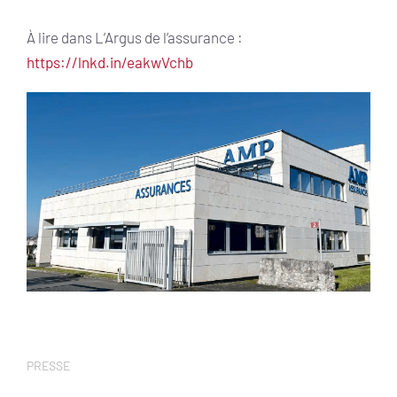
À lire dans L’Argus de l’assurance :
https://lnkd.in/eakwVchb
PRESSE