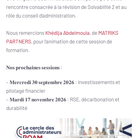
rencontre consacrée à la révision de Solvabilité 2 et au
rôle du conseil d’administration.
Nous remercions
Khédija Abdelmoula
, de
MATRIKS
PARTNERS
, pour l’animation de cette session de
formation.
𝐍𝐨𝐬 𝐩𝐫𝐨𝐜𝐡𝐚𝐢𝐧𝐞𝐬 𝐬𝐞𝐬𝐬𝐢𝐨𝐧𝐬 :
– 𝐌𝐞𝐫𝐜𝐫𝐞𝐝𝐢 𝟑𝟎 𝐬𝐞𝐩𝐭𝐞𝐦𝐛𝐫𝐞 𝟐𝟎𝟐𝟔 : Investissements et
pilotage financier
– 𝐌𝐚𝐫𝐝𝐢 𝟏𝟕 𝐧𝐨𝐯𝐞𝐦𝐛𝐫𝐞 𝟐𝟎𝟐𝟔 : RSE, décarbonation et
durabilité