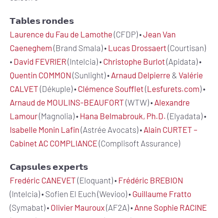
𝗧𝗮𝗯𝗹𝗲𝘀 𝗿𝗼𝗻𝗱𝗲𝘀
Laurence du Fau de Lamothe
(CFDP) •
Jean Van
Caeneghem
(Brand Smala) •
Lucas Drossaert
(Courtisan)
•
David FEVRIER
(Intelcia) •
Christophe Burlot
(Apidata) •
Quentin COMMON
(Sunlight) •
Arnaud Delpierre
&
Valérie
CALVET
(Dékuple) •
Clémence Soufflet
(
Lesfurets.com
) •
Arnaud de MOULINS-BEAUFORT
(WTW) •
Alexandre
Lamour
(Magnolia) •
Hana Belmabrouk, Ph.D.
(Elyadata) •
Isabelle Monin Lafin
(Astrée Avocats) •
Alain CURTET –
Cabinet AC COMPLIANCE
(Complisoft Assurance)
𝗖𝗮𝗽𝘀𝘂𝗹𝗲𝘀 𝗲𝘅𝗽𝗲𝗿𝘁𝘀
Fredéric CANEVET
(Eloquant) •
Frédéric BREBION
(Intelcia) • Sofien El Euch (Wevioo) •
Guillaume Fratto
(Symabat) •
Olivier Mauroux
(AF2A) •
Anne Sophie RACINE