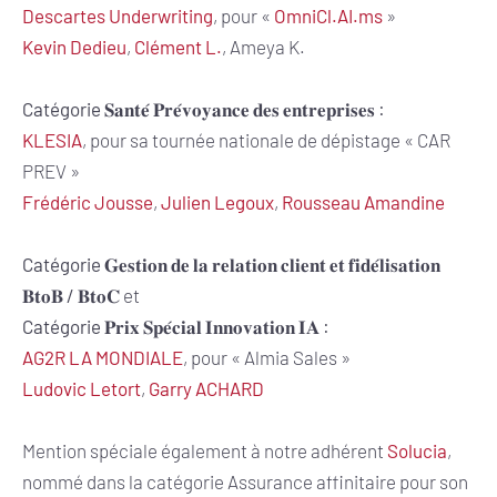
Descartes Underwriting
, pour «
OmniCl.AI.ms
»
Kevin Dedieu
,
Clément L.
, Ameya K.
Catégorie 𝐒𝐚𝐧𝐭𝐞́ 𝐏𝐫𝐞́𝐯𝐨𝐲𝐚𝐧𝐜𝐞 𝐝𝐞𝐬 𝐞𝐧𝐭𝐫𝐞𝐩𝐫𝐢𝐬𝐞𝐬 :
KLESIA
, pour sa tournée nationale de dépistage « CAR
PREV »
Frédéric Jousse
,
Julien Legoux
,
Rousseau Amandine
Catégorie 𝐆𝐞𝐬𝐭𝐢𝐨𝐧 𝐝𝐞 𝐥𝐚 𝐫𝐞𝐥𝐚𝐭𝐢𝐨𝐧 𝐜𝐥𝐢𝐞𝐧𝐭 𝐞𝐭 𝐟𝐢𝐝𝐞́𝐥𝐢𝐬𝐚𝐭𝐢𝐨𝐧
𝐁𝐭𝐨𝐁 / 𝐁𝐭𝐨𝐂
et
Catégorie 𝐏𝐫𝐢𝐱 𝐒𝐩𝐞́𝐜𝐢𝐚𝐥 𝐈𝐧𝐧𝐨𝐯𝐚𝐭𝐢𝐨𝐧 𝐈𝐀 :
AG2R LA MONDIALE
, pour « Almia Sales »
Ludovic Letort
,
Garry ACHARD
Mention spéciale également à notre adhérent
Solucia
,
nommé dans la catégorie Assurance affinitaire pour son